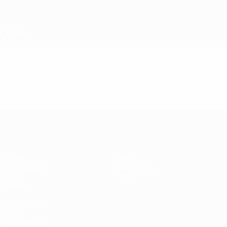
Direkt
zum
Hauptinhalt
UEFA U17-EM Frauen
Video
Im Fokus
UEFA U17-EM Frauen
Spiele
News
Auslosungen
Geschichte
Video
Über
Teams
SEITEN IM
UEFA-
NETZWERK