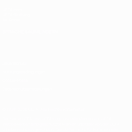
UEFA.com
UEFA-Stiftung
für Kinder
SPRACHE &AUML;NDERN
Deutsch
English
Français
Deutsch
Русский
Español
Italiano
Português
Datenschutz
Nutzungsbedingungen
Cookie-Politik
Datenschutzeinstellungen
© 1998-2026 UEFA. Alle Rechte vorbehalten
Der Name UEFA, das UEFA-Logo und alle Marken von UEFA-
Wettbewerben sind geschützte Marken und/oder von der UEFA
urheberrechtlich geschützt. Sie dürfen nicht für kommerzielle