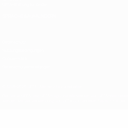
UEFA-Stiftung für Kinder
SPRACHE &AUML;NDERN
Deutsch
English
Français
Deutsch
Русский
Español
Italiano
Datenschutz
Nutzungsbedingungen
Cookie-Politik
Datenschutzeinstellungen
© 1998-2026 UEFA. Alle Rechte vorbehalten
Der Name UEFA, das UEFA-Logo und alle Marken von UEFA-Wettbewerb
werden. Mit der Verwendung von UEFA.com erklären Sie sich mit den