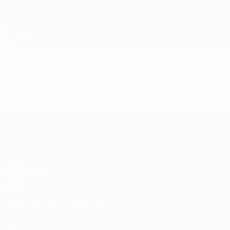
Direkt
zum
Hauptinhalt
UEFA U17-EM Frauen
Video
Im Fokus
UEFA U17-EM Frauen
Spiele
Auslosungen
Video
Teams
SEITEN IM UEFA-NETZWERK
UEFA.com