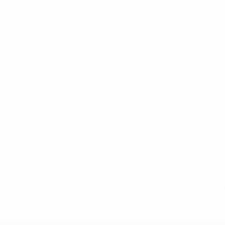
* Bis auf Weiteres ausgeschlossen. <a
href='https://de.uefa.com/insideuefa/mediaservices/medi
148df89ea5e1-8fa63590fb30-1000--fifa-uefa-
suspendieren-russische-vereine-und-
nationalmannschaft/'>Mehr hier</a>