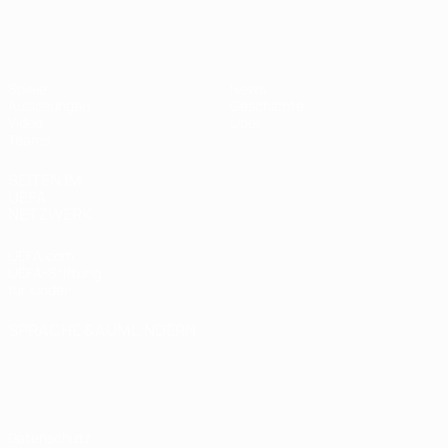
UEFA U17-EM Frauen
Spiele
News
Auslosungen
Geschichte
Video
Über
Teams
SEITEN IM
UEFA-
NETZWERK
UEFA.com
UEFA-Stiftung
für Kinder
SPRACHE &AUML;NDERN
Deutsch
English
Français
Deutsch
Русский
Español
Italiano
Português
Datenschutz