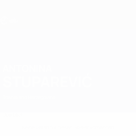
Direkt
zum
Hauptinhalt
UEFA U17-EM Frauen
ANTONINA
Antonina Stuparević Stat.
STUPAREVIĆ
Bosnia and Herzegovina
Vergleichen
Überblick
Keine Daten für diesen Spieler vorhanden