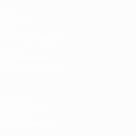
Spiele
Auslosungen
Video
Teams
SEITEN IM UEFA-NETZWERK
UEFA.com
UEFA-Stiftung für Kinder
SPRACHE &AUML;NDERN
Deutsch
English
Français
Deutsch
Русский
Español
Italiano
Datenschutz
Nutzungsbedingungen
Cookie-Politik
Datenschutzeinstellungen