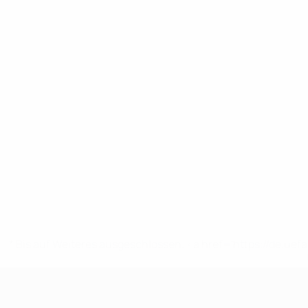
* Bis auf Weiteres ausgeschlossen. <a href='https://de.
UEFA U17-EM Frauen