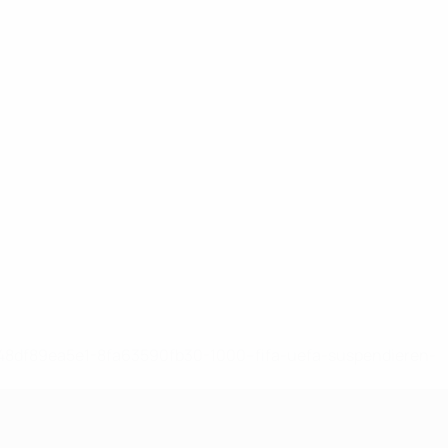
-148df89ea5e1-8fa63590fb30-1000--fifa-uefa-suspendieren-
>