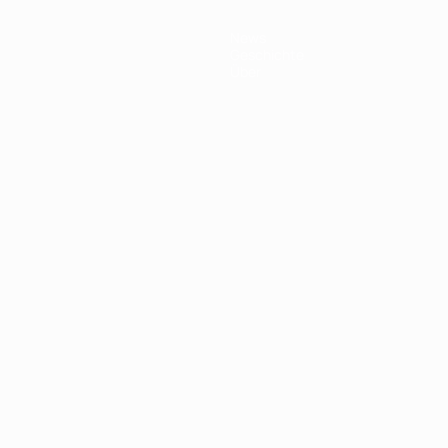
News
Geschichte
Über
Português