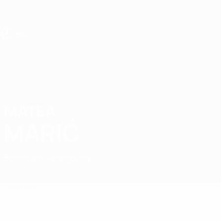
Direkt
zum
Hauptinhalt
UEFA U17-EM Frauen
MATEA
Matea Marić Stat.
MARIĆ
Bosnia and Herzegovina
Vergleichen
Überblick