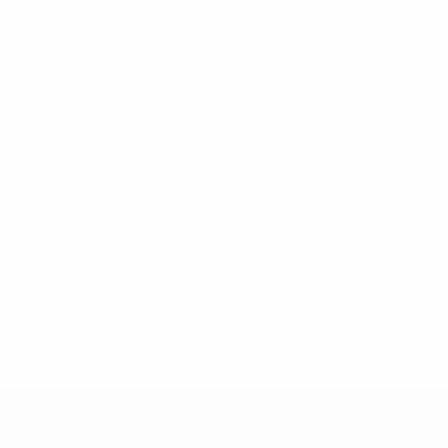
uefa.com/insideuefa/mediaservices/mediareleases/news/0272
russische-vereine-und-nationalmannschaft/'>Mehr hier</a