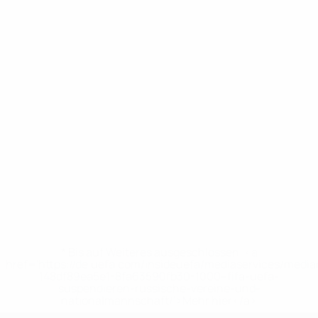
* Bis auf Weiteres ausgeschlossen. <a
href='https://de.uefa.com/insideuefa/mediaservices/medi
148df89ea5e1-8fa63590fb30-1000--fifa-uefa-
suspendieren-russische-vereine-und-
nationalmannschaft/'>Mehr hier</a>