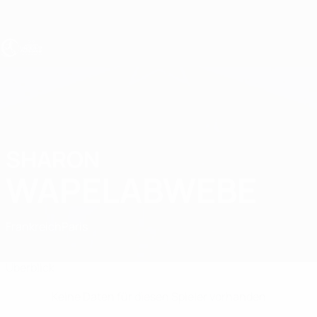
Direkt
zum
Hauptinhalt
UEFA U17-EM Frauen
SHARON
Sharon Wapelabwebe Stat.
WAPELABWEBE
Frankreich
Paris
Vergleichen
Überblick
Keine Daten für diesen Spieler vorhanden