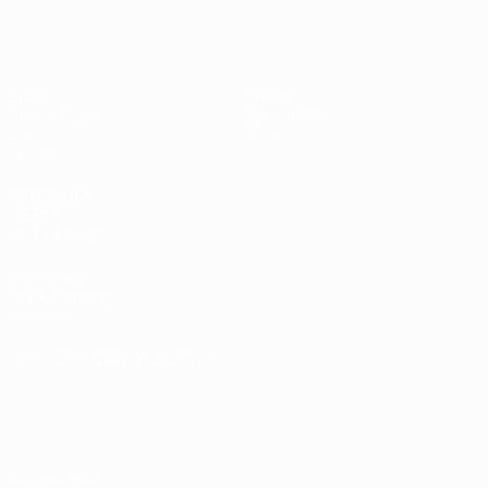
UEFA U17-EM Frauen
Spiele
News
Auslosungen
Geschichte
Video
Über
Teams
SEITEN IM
UEFA-
NETZWERK
UEFA.com
UEFA-Stiftung
für Kinder
SPRACHE &AUML;NDERN
Deutsch
English
Français
Deutsch
Русский
Español
Italiano
Português
Datenschutz