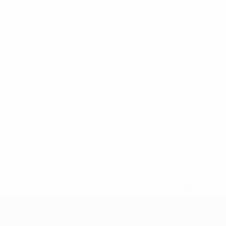
uefa.com/insideuefa/mediaservices/mediareleases/news/0272
russische-vereine-und-nationalmannschaft/'>Mehr hier</a