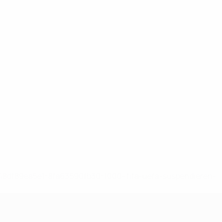
-148df89ea5e1-8fa63590fb30-1000--fifa-uefa-suspendieren-
>