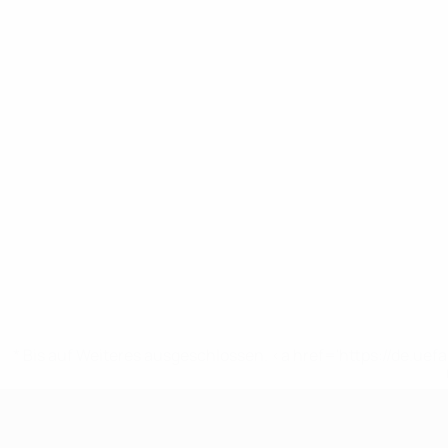
* Bis auf Weiteres ausgeschlossen. <a href='https://de.
UEFA U17-EM Frauen