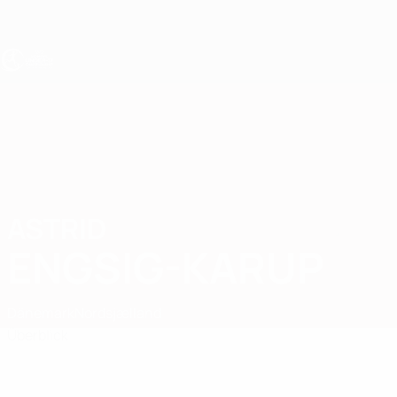
Direkt
zum
Hauptinhalt
UEFA U17-EM Frauen
ASTRID
Astrid Engsig-Karup Stat.
ENGSIG-KARUP
Dänemark
Nordsjælland
Überblick