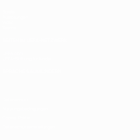
Spiele
Auslosungen
Video
Teams
SEITEN IM UEFA-NETZWERK
UEFA.com
UEFA-Stiftung für Kinder
SPRACHE &AUML;NDERN
Deutsch
English
Français
Deutsch
Русский
Español
Italiano
Datenschutz
Nutzungsbedingungen
Cookie-Politik
Datenschutzeinstellungen