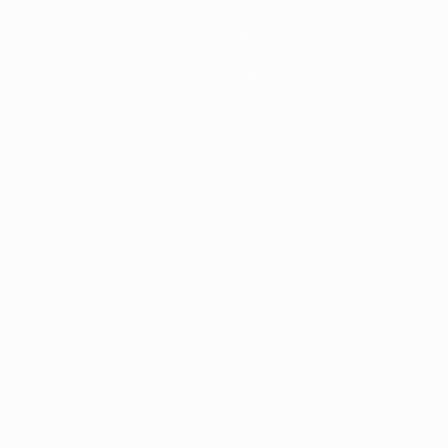
News
Geschichte
Über
Português