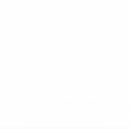
* Bis auf Weiteres ausgeschlossen. <a
href='https://de.uefa.com/insideuefa/mediaservices/medi
148df89ea5e1-8fa63590fb30-1000--fifa-uefa-
suspendieren-russische-vereine-und-
nationalmannschaft/'>Mehr hier</a>