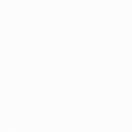
UEFA U17-EM Frauen
Spiele
News
Auslosungen
Geschichte
Video
Über
Teams
SEITEN IM
UEFA-
NETZWERK
UEFA.com
UEFA-Stiftung
für Kinder
SPRACHE &AUML;NDERN
Deutsch
English
Français
Deutsch
Русский
Español
Italiano
Português
Datenschutz