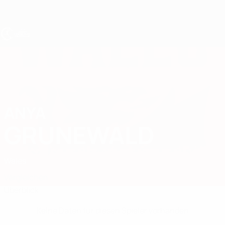
Direkt
zum
Hauptinhalt
UEFA U17-EM Frauen
ANYA
Anya Grunewald Stat.
GRUNEWALD
Wales
Vergleichen
Überblick
Keine Daten für diesen Spieler vorhanden