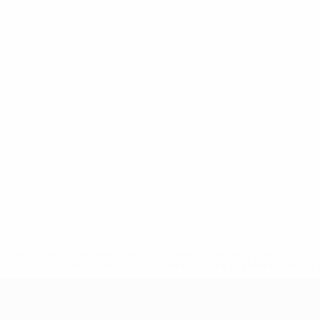
uefa.com/insideuefa/mediaservices/mediareleases/news/0272
russische-vereine-und-nationalmannschaft/'>Mehr hier</a