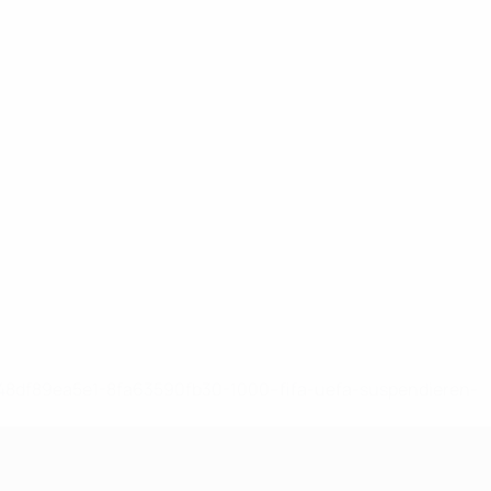
-148df89ea5e1-8fa63590fb30-1000--fifa-uefa-suspendieren-
>