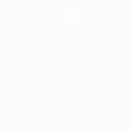
News
Geschichte
Über
Português