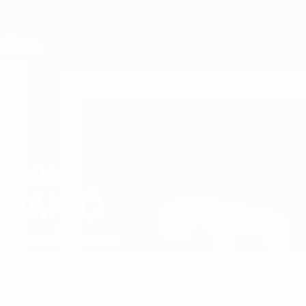
Direkt
zum
Hauptinhalt
UEFA U17-EM Frauen
JANA
Jana Panić Stat.
PANIĆ
Serbien
Crvena Zvezda
Überblick