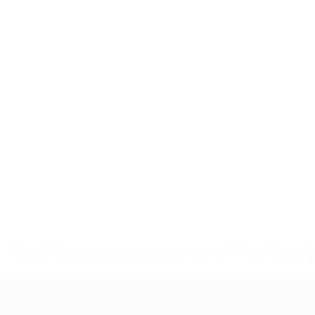
* Bis auf Weiteres ausgeschlossen. <a href='https://de.
UEFA U17-EM Frauen