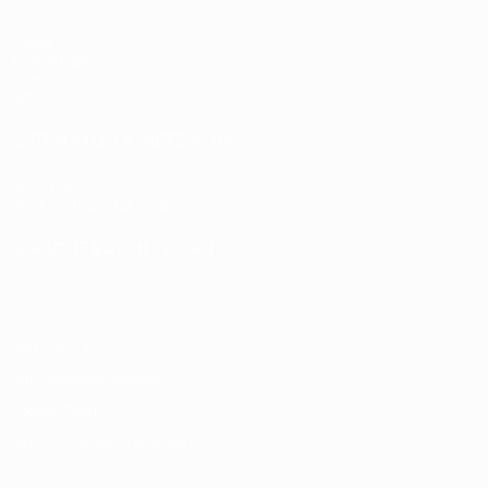
Spiele
Auslosungen
Video
Teams
SEITEN IM UEFA-NETZWERK
UEFA.com
UEFA-Stiftung für Kinder
SPRACHE &AUML;NDERN
Deutsch
English
Français
Deutsch
Русский
Español
Italiano
Datenschutz
Nutzungsbedingungen
Cookie-Politik
Datenschutzeinstellungen