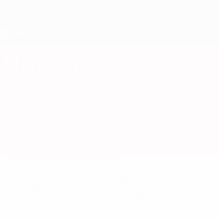
Direkt
zum
Hauptinhalt
UEFA U17-EM Frauen
Ungarn
Ungarn UEFA-U17-EM Frauen 2027
Überblick
Spiele
Statistiken
Kader
* Bis auf Weiteres ausgeschlossen. <a
href='https://de.uefa.com/insideuefa/mediaservices/medi
148df89ea5e1-8fa63590fb30-1000--fifa-uefa-
suspendieren-russische-vereine-und-
nationalmannschaft/'>Mehr hier</a>