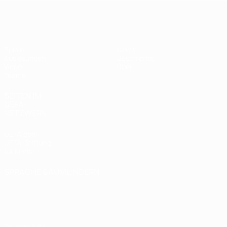
UEFA U17-EM Frauen
Spiele
News
Auslosungen
Geschichte
Video
Über
Teams
SEITEN IM
UEFA-
NETZWERK
UEFA.com
UEFA-Stiftung
für Kinder
SPRACHE &AUML;NDERN
Deutsch
English
Français
Deutsch
Русский
Español
Italiano
Português
Datenschutz