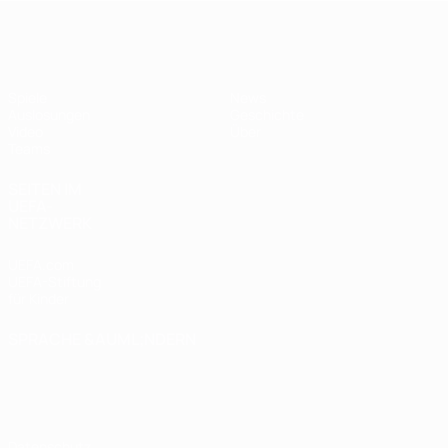
UEFA U17-EM Frauen
Spiele
News
Auslosungen
Geschichte
Video
Über
Teams
SEITEN IM
UEFA-
NETZWERK
UEFA.com
UEFA-Stiftung
für Kinder
SPRACHE &AUML;NDERN
Deutsch
English
Français
Deutsch
Русский
Español
Italiano
Português
Datenschutz