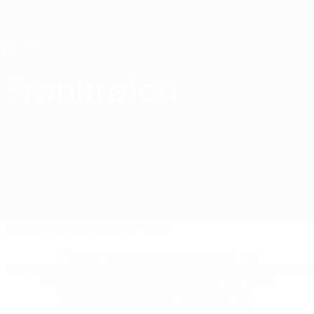
Direkt
zum
Hauptinhalt
UEFA U17-EM Frauen
Frankreich
Frankreich UEFA-U17-EM Frauen 2027
Überblick
Spiele
Statistiken
Kader
* Bis auf Weiteres ausgeschlossen. <a
href='https://de.uefa.com/insideuefa/mediaservices/medi
148df89ea5e1-8fa63590fb30-1000--fifa-uefa-
suspendieren-russische-vereine-und-
nationalmannschaft/'>Mehr hier</a>