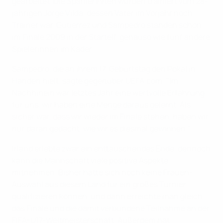
gearbeitet. Die Spanierinnen wurden trainiert vom 28-
jährigen Jorge Vilda, dessen Vater im Vorjahr noch
Trainer war. Gutiérrez und Sampedro standen schon
im Finale 2009 in der Startelf, genauso wie fünf andere
Spielerinnen im Kader.
Sampedro, die an ihrem 17. Geburtstag den Pokal in
Händen hielt, sagte gegenüber UEFA.com: "Im
Nachhinein war letztes Jahr eine wertvolle Erfahrung
für uns, wir haben eine Menge daraus gelernt. Als
sicher war, dass wir wieder im Finale stehen, haben wir
nur daran gedacht, wie wir es diesmal gewinnen."
Irland erlebte zwar ein enttäuschendes Ende, dennoch
kann die Mannschaft viele positive Aspekte
mitnehmen. Bisher hatte sich noch keine Frauen-
Auswahl aus diesem Land für ein großes Turnier
qualifizieren können, und dann erreichte man gleich
das Finale und die damit verbundene Teilnahme an der
FIFA-U17-Weltmeisterschaft. Außerdem hat