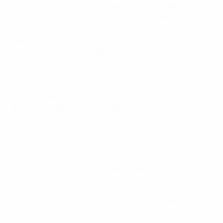
Überraschungsteam der Republik Irland. Spanien
gewann das andere Halbfinale gegen die Niederlande
souverän mit 3:0. Im Endspiel waren nach 100 Minuten
keine Tore gefallen, damit musste zum ersten Mal in
der Geschichte des Wettbewerbs ein
Elfmeterschießen die Entscheidung bringen.
Das Nervenspiel hätte für Spanien nicht besser
beginnen können. Sara Mérida, Laura Gutiérrez und
Amanda Sampedro verwandelten die ersten drei
Elfmeter von Spanien, Torhüterin Dolores Gallardo
parierte die Schüsse von Rianna Jarrett und Jessica
Gleeson. Danach wurde Gallardo von Ciara O'Brien
zum ersten Mal bezwungen, ehe Ana Maria Catala alles
klar und den 4:1-Sieg von Spanien perfekt machte.
Zwölf Monate zuvor waren die großen Hoffnungen von
Spanien noch schmerzlich enttäuscht worden,
dennoch wurde anschließend kontinuierlich weiter