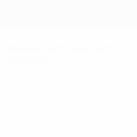
Direkt
zum
Hauptinhalt
UEFA U17-EM Frauen
Spanien schnappt sich
den Titel
Samstag, 26. Juni 2010
von Paul Saffer
Im Jahr zuvor hatte Spanien das Finale in
Nyon noch mit 0:7 gegen Deutschland
verloren, doch diesmal reichte es zum
verdienten Sieg gegen das
Überraschungsteam der Republik Irland.