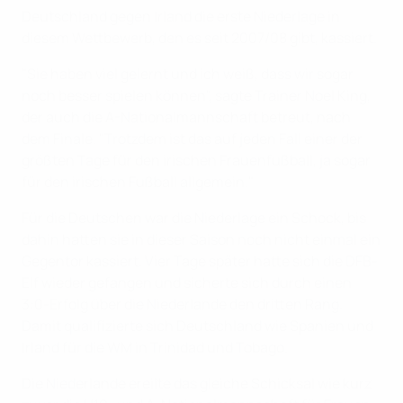
Deutschland gegen Irland die erste Niederlage in
diesem Wettbewerb, den es seit 2007/08 gibt, kassiert.
"Sie haben viel gelernt und ich weiß, dass wir sogar
noch besser spielen können", sagte Trainer Noel King,
der auch die A-Nationalmannschaft betreut, nach
dem Finale. "Trotzdem ist das auf jeden Fall einer der
größten Tage für den irischen Frauenfußball, ja sogar
für den irischen Fußball allgemein."
Für die Deutschen war die Niederlage ein Schock, bis
dahin hatten sie in dieser Saison noch nicht einmal ein
Gegentor kassiert. Vier Tage später hatte sich die DFB-
Elf wieder gefangen und sicherte sich durch einen
3:0-Erfolg über die Niederlande den dritten Rang.
Damit qualifizierte sich Deutschland wie Spanien und
Irland für die WM in Trinidad und Tobago.
Die Niederlande ereilte das gleiche Schicksal wie kurz