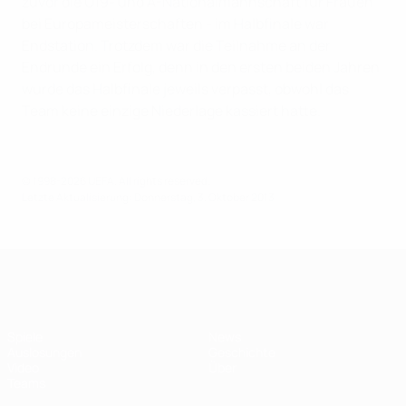
zuvor die U19- und A-Nationalmannschaft für Frauen
bei Europameisterschaften - im Halbfinale war
Endstation. Trotzdem war die Teilnahme an der
Endrunde ein Erfolg, denn in den ersten beiden Jahren
wurde das Halbfinale jeweils verpasst, obwohl das
Team keine einzige Niederlage kassiert hatte.
© 1998-2026 UEFA. All rights reserved.
Letzte Aktualisierung: Donnerstag, 3. Oktober 2013
UEFA U17-EM Frauen
Spiele
News
Auslosungen
Geschichte
Video
Über
Teams