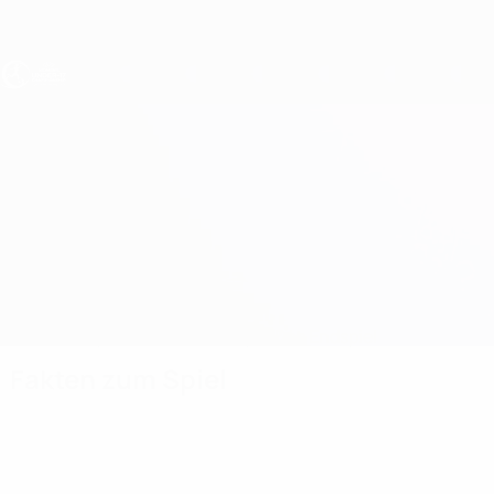
Direkt
zum
Hauptinhalt
UEFA U17-EM Frauen
Deutschland vs Frankreich
Überblick
Updates
Infos zum Spiel
Das Endspiel
Fakten zum Spiel