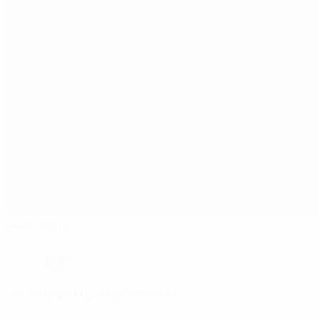
Inver Park
Larne
12°
Der Platz ist exzellent
Schiedsrichterinnen