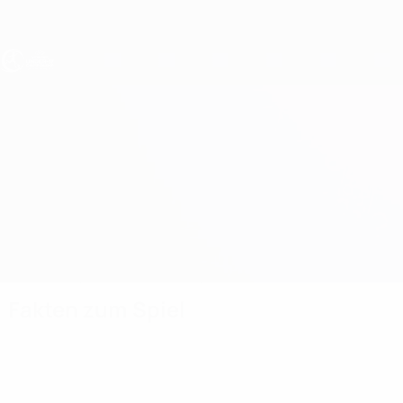
Direkt
zum
Hauptinhalt
UEFA U17-EM Frauen
Bosnia and Herzegovina vs Georgien
Überblick
Updates
Infos zum Spiel
Fakten zum Spiel