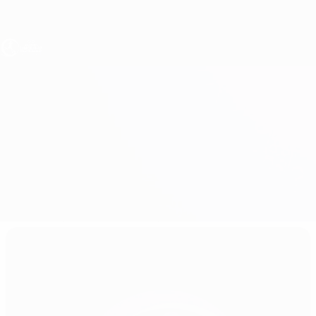
Direkt
zum
Hauptinhalt
UEFA U17-EM Frauen
Albanien vs Israel
Überblick
Updates
Infos zum Spiel