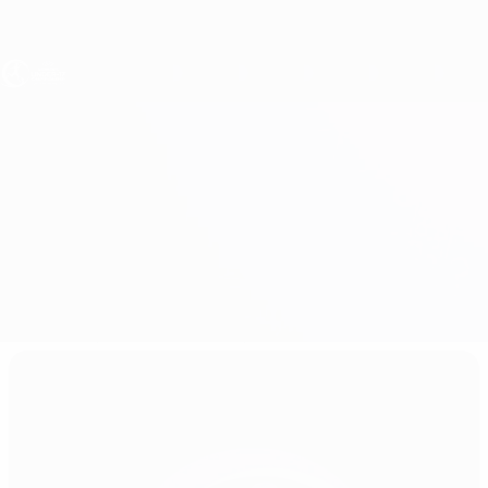
Direkt
zum
Hauptinhalt
UEFA U17-EM Frauen
Bosnia and Herzegovina vs Kasachstan
Überblick
Updates
Infos zum Spiel