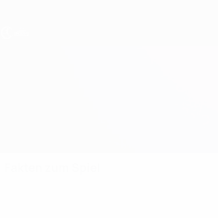
Direkt
zum
Hauptinhalt
UEFA U17-EM Frauen
Belgien vs Republik Irland
Überblick
Updates
Infos zum Spiel
Fakten zum Spiel