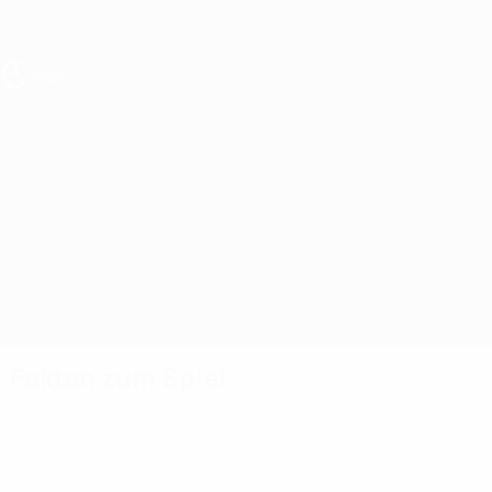
Direkt
zum
Hauptinhalt
UEFA U17-EM Frauen
Portugal vs Bulgarien
Überblick
Updates
Infos zum Spiel
Fakten zum Spiel