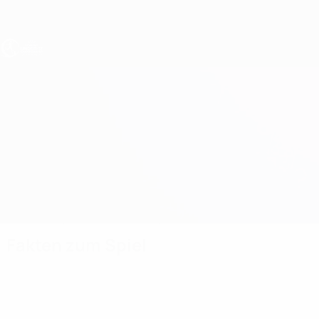
Direkt
zum
Hauptinhalt
UEFA U17-EM Frauen
Luxembourg vs Türkei
Überblick
Updates
Infos zum Spiel
Fakten zum Spiel