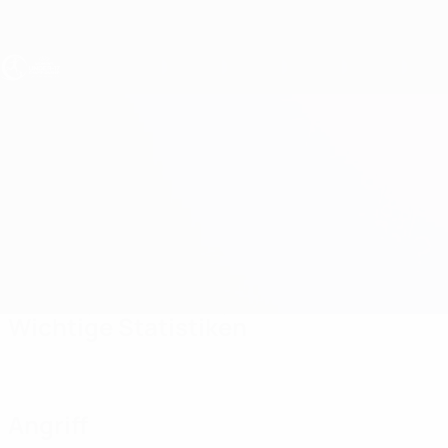
Direkt
zum
Hauptinhalt
UEFA U17-EM Frauen
England vs Schottland
Überblick
Updates
Infos zum Spiel
Wichtige Statistiken
Angriff