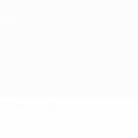
Direkt
zum
Hauptinhalt
UEFA U17-EM Frauen
Estland vs Nordirland
Überblick
Updates
Infos zum Spiel
Fakten zum Spiel