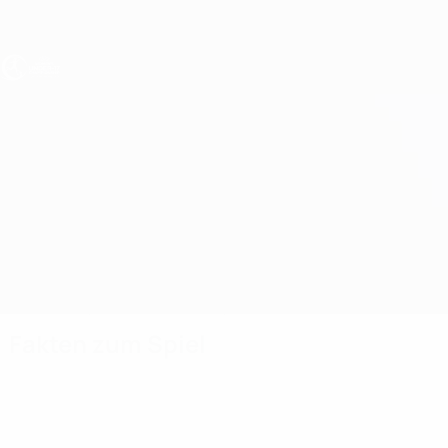
Direkt
zum
Hauptinhalt
UEFA U17-EM Frauen
Finnland vs England
Überblick
Updates
Infos zum Spiel
Fakten zum Spiel