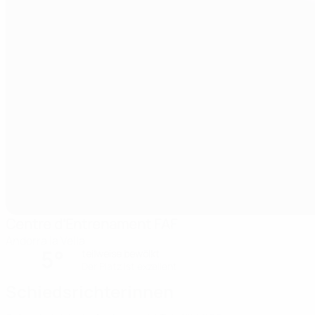
Centre d’Entrenament FAF
Andorra la Vella
5°
teilweise bewölkt
Der Platz ist exzellent
Schiedsrichterinnen