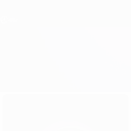
Direkt
zum
Hauptinhalt
UEFA U17-EM Frauen
Italien vs Georgien
Überblick
Updates
Infos zum Spiel