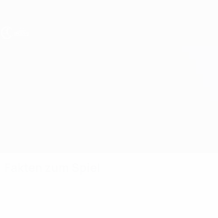
Direkt
zum
Hauptinhalt
UEFA U17-EM Frauen
Aserbaidschan vs Luxembourg
Überblick
Updates
Infos zum Spiel
Fakten zum Spiel