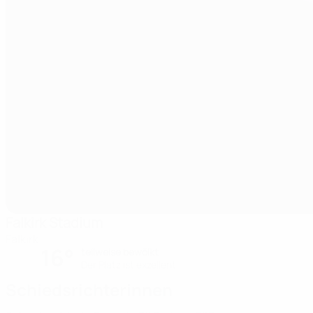
Falkirk Stadium
Falkirk
16°
teilweise bewölkt
Der Platz ist exzellent
Schiedsrichterinnen