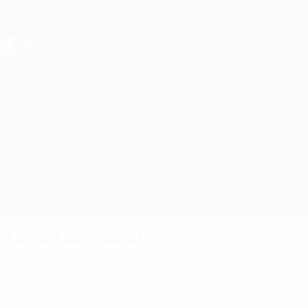
Direkt
zum
Hauptinhalt
UEFA U17-EM Frauen
Frankreich vs England
Überblick
Updates
Infos zum Spiel
Fakten zum Spiel