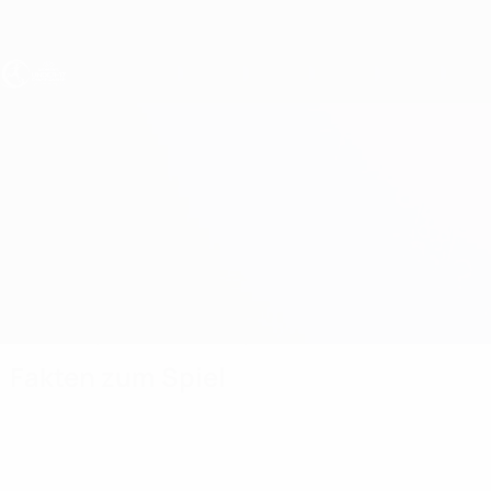
Direkt
zum
Hauptinhalt
UEFA U17-EM Frauen
Republik Irland vs Israel
Überblick
Updates
Infos zum Spiel
Fakten zum Spiel