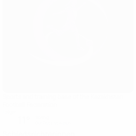
Sports and training base of the Kazakhstan
Football Federation
Talgar
11°
Sonnig
Der Platz ist weich
Schiedsrichterinnen