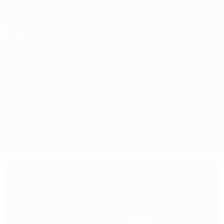
Direkt
zum
Hauptinhalt
UEFA U17-EM Frauen
Bosnia and Herzegovina vs Kasachstan
Überblick
Updates
Infos zum Spiel