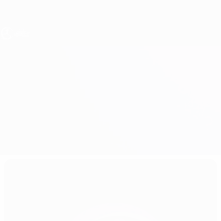
Direkt
zum
Hauptinhalt
UEFA U17-EM Frauen
Serbien vs Andorra
Überblick
Updates
Infos zum Spiel