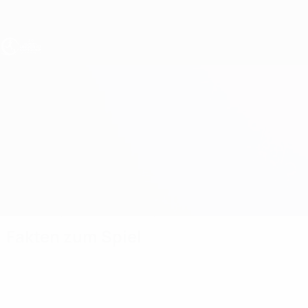
Direkt
zum
Hauptinhalt
UEFA U17-EM Frauen
Spanien vs Schweiz
Überblick
Updates
Infos zum Spiel
Fakten zum Spiel