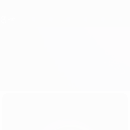
Direkt
zum
Hauptinhalt
UEFA U17-EM Frauen
Belarus vs Serbien
Überblick
Updates
Infos zum Spiel