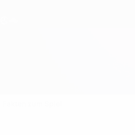
Direkt
zum
Hauptinhalt
UEFA U17-EM Frauen
Russland* vs Dänemark
Überblick
Updates
Infos zum Spiel
Fakten zum Spiel