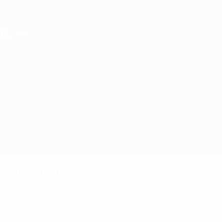
Direkt
zum
Hauptinhalt
UEFA U17-EM Frauen
Belarus vs Kosovo
Überblick
Updates
Infos zum Spiel
Fakten zum Spiel