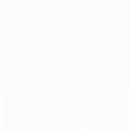
Direkt
zum
Hauptinhalt
UEFA U17-EM Frauen
Niederlande vs Slowenien
Überblick
Updates
Infos zum Spiel