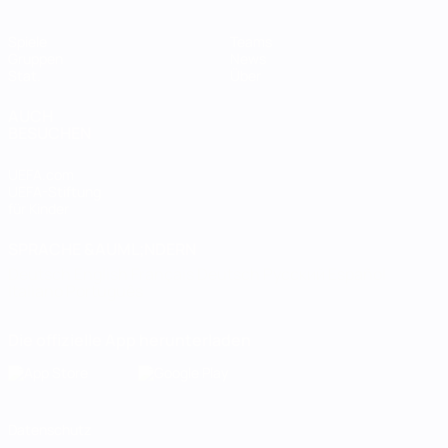
Spiele
Teams
Gruppen
News
Stat.
Über
AUCH
BESUCHEN
UEFA.com
UEFA-Stiftung
für Kinder
SPRACHE &AUML;NDERN
Deutsch
English
Français
Deutsch
Русский
Español
Italiano
Português
Die offizielle App herunterladen
Datenschutz