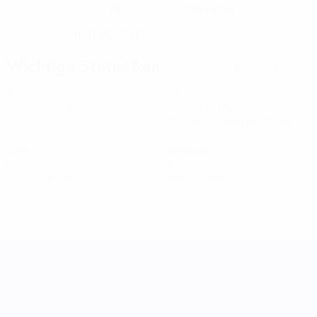
19
Gibraltar
NATIONALTEAM-NUMMER
LAND
10.11.2008 (17)
GEBURTSDATUM
Wichtige Statistiken
Alle Statistiken
3
73
Absolvierte Spiele
Gespielte Minuten
12,17 im Schnitt pro Spiel
0
0
Tore
Vorlagen
0
0
Gelbe Karten
Rote Karten
UEFA Women's Nations League