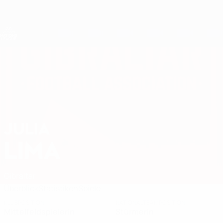
Direkt
zum
Hauptinhalt
Nations League &amp; Women's EURO
Erhalten
Live-Ergebnisse &amp; Statistiken
UEFA Women's Nations League
JULIA
Julia Lima Stat. 2027
LIMA
Gibraltar
Überblick
Statistiken
Spiele
KLUBPOSITION
NATIONALTEAMPOSITION
Mittelfeldspielerin
Stürmerin