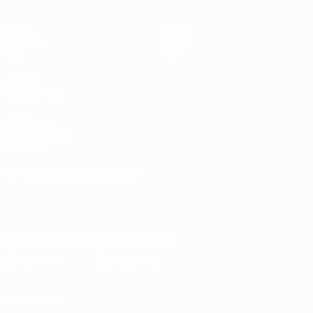
Spiele
Teams
Gruppen
News
Stat.
Über
AUCH
BESUCHEN
UEFA.com
UEFA-Stiftung
für Kinder
SPRACHE &AUML;NDERN
Deutsch
English
Français
Deutsch
Русский
Español
Italiano
Português
Die offizielle App herunterladen
Datenschutz