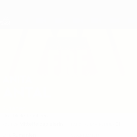
Direkt
zum
Hauptinhalt
Nations League &amp; Women's EURO
Erhalten
Live-Ergebnisse &amp; Statistiken
UEFA Women's Nations League
ANITA
Anita Antal Stat. 2027
ANTAL
Rumänien
Überblick
Statistiken
Mittelfeldspielerin
21
POSITION
NATIONALTEAM-NUMMER
Rumänien
LAND
GEBURTSDATUM