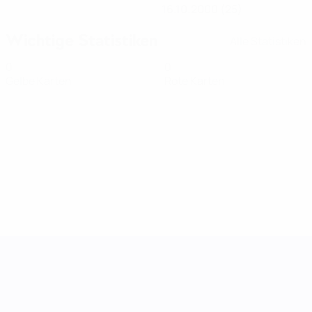
16.10.2000 (25)
Wichtige Statistiken
Alle Statistiken
0
0
Gelbe Karten
Rote Karten
UEFA Women's Nations League