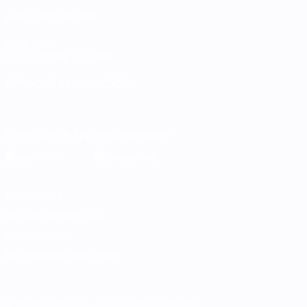
AUCH BESUCHEN
UEFA.com
UEFA-Stiftung für Kinder
SPRACHE &AUML;NDERN
Deutsch
English
Français
Deutsch
Русский
Español
Italiano
Die offizielle App herunterladen
Datenschutz
Nutzungsbedingungen
Cookie-Politik
Datenschutzeinstellungen
© 1998-2026 UEFA. Alle Rechte vorbehalten