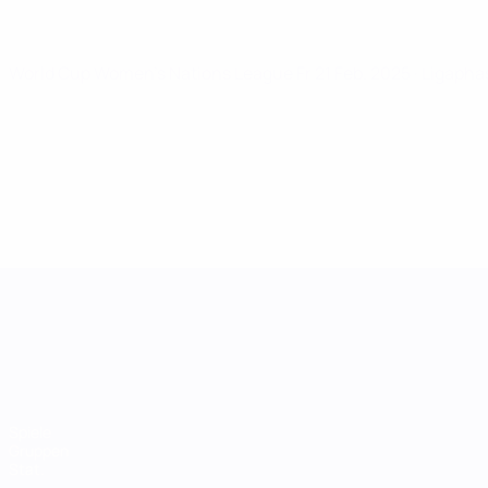
World Cup Women's Nations League
Fr 21 Feb. 2025
· Ligapha
UEFA Women's Nations League
Spiele
Gruppen
Stat.