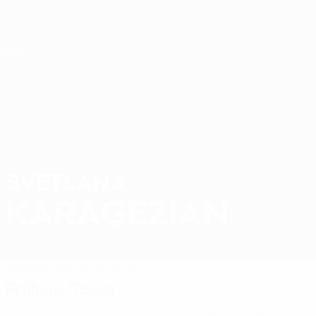
Direkt
zum
Hauptinhalt
Nations League &amp; Women's EURO
Live-Ergebnisse &amp; Statistiken
UEFA Women's Nations League
SVETLANA
Svetlana Karagezian Stat. 2027
KARAGEZIAN
Armenien
Überblick
Statistiken
Spiele
Frühere Spiele