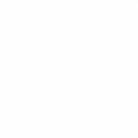
World Cup Women's Nations League
Fr 30 Mai 2025
· Ligapha
World Cup Women's Nations League
Fr 4 Apr. 2025
· Ligaphas
World Cup Women's Nations League
Di 25 Feb. 2025
· Ligaph