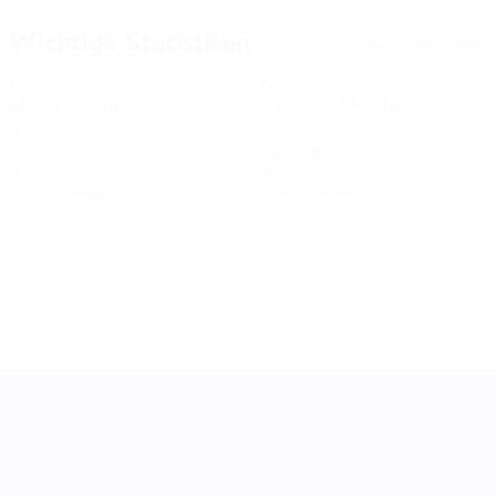
Wichtige Statistiken
Alle Statistiken
1
45
Absolvierte Spiele
Gespielte Minuten
0
0
Tore
Vorlagen
0
0
Gelbe Karten
Rote Karten
UEFA Women's Nations League