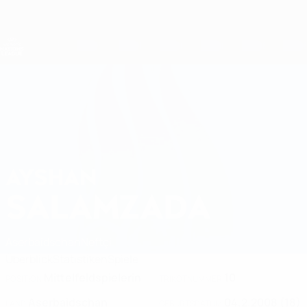
Direkt
zum
Hauptinhalt
Nations League &amp; Women's EURO
Erhalten
Live-Ergebnisse &amp; Statistiken
UEFA Women's Nations League
AYSHAN
Ayshan Salamzada Stat. 2027
SALAMZADA
Aserbaidschan
Neftçi
Überblick
Statistiken
Spiele
Mittelfeldspielerin
10
POSITION
TRIKOTNUMMER
Aserbaidschan
04.2.2008 (18)
LAND
GEBURTSDATUM