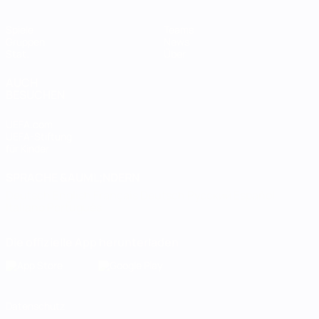
Spiele
Teams
Gruppen
News
Stat.
Über
AUCH
BESUCHEN
UEFA.com
UEFA-Stiftung
für Kinder
SPRACHE &AUML;NDERN
Deutsch
English
Français
Deutsch
Русский
Español
Italiano
Português
Die offizielle App herunterladen
Datenschutz