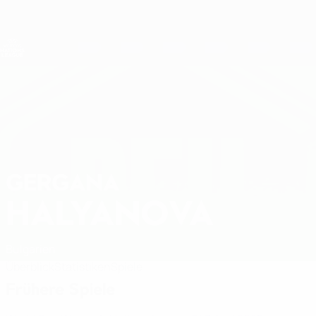
Direkt
zum
Hauptinhalt
Nations League &amp; Women's EURO
Erhalten
Live-Ergebnisse &amp; Statistiken
UEFA Women's Nations League
GERGANA
Gergana Halyanova Stat. 2027
HALYANOVA
Bulgarien
Überblick
Statistiken
Spiele
Frühere Spiele