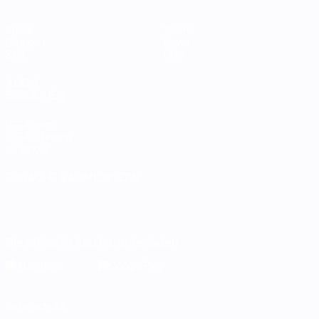
Spiele
Teams
Gruppen
News
Stat.
Über
AUCH
BESUCHEN
UEFA.com
UEFA-Stiftung
für Kinder
SPRACHE &AUML;NDERN
Deutsch
English
Français
Deutsch
Русский
Español
Italiano
Português
Die offizielle App herunterladen
Datenschutz