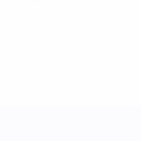
World Cup Women's Nations League
Di 3 Juni 2025
·
Ligaphase
UEFA Women's Nations League