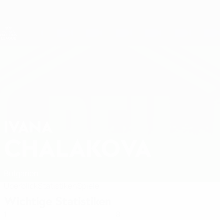
Direkt
zum
Hauptinhalt
Nations League &amp; Women's EURO
Erhalten
Live-Ergebnisse &amp; Statistiken
UEFA Women's Nations League
IVANA
Ivana Chalakova Stat. 2027
CHALAKOVA
Bulgarien
Überblick
Statistiken
Spiele
Wichtige Statistiken
1
8