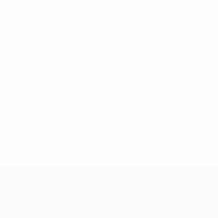
Absolvierte Spiele
Gespielte Minuten
0
0
Tore
Gelbe Karten
0
Rote Karten
UEFA Women's Nations League