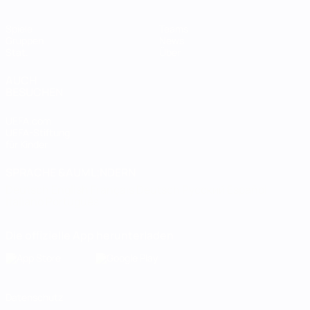
Spiele
Teams
Gruppen
News
Stat.
Über
AUCH
BESUCHEN
UEFA.com
UEFA-Stiftung
für Kinder
SPRACHE &AUML;NDERN
Deutsch
English
Français
Deutsch
Русский
Español
Italiano
Português
Die offizielle App herunterladen
Datenschutz