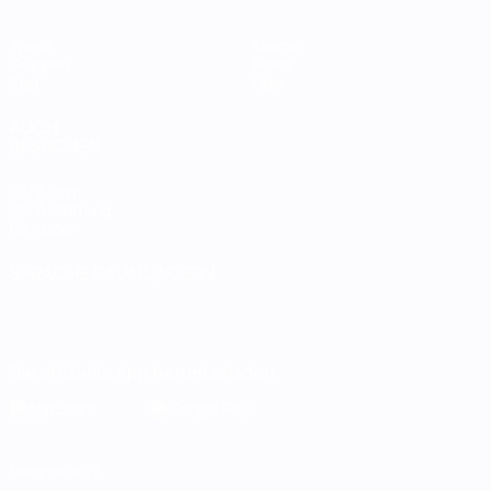
Spiele
Teams
Gruppen
News
Stat.
Über
AUCH
BESUCHEN
UEFA.com
UEFA-Stiftung
für Kinder
SPRACHE &AUML;NDERN
Deutsch
English
Français
Deutsch
Русский
Español
Italiano
Português
Die offizielle App herunterladen
Datenschutz