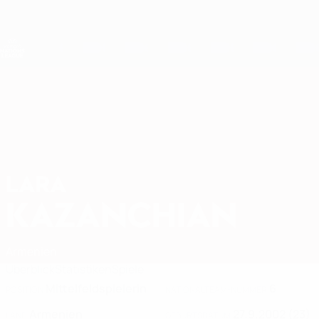
Direkt
zum
Hauptinhalt
Nations League &amp; Women's EURO
Erhalten
Live-Ergebnisse &amp; Statistiken
UEFA Women's Nations League
LARA
Lara Kazanchian Stat. 2027
KAZANCHIAN
Armenien
Überblick
Statistiken
Spiele
Mittelfeldspielerin
6
POSITION
NATIONALTEAM-NUMMER
Armenien
27.9.2002 (23)
LAND
GEBURTSDATUM