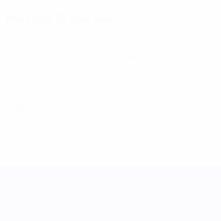
Wichtige Statistiken
Alle Statistiken
6
540
Absolvierte Spiele
Gespielte Minuten
90 im Schnitt pro Spiel
3
1
Tore
Vorlagen
0,5 im Schnitt pro Spiel
0,17 im Schnitt pro Spiel
0
0
Gelbe Karten
Rote Karten
UEFA Women's Nations League