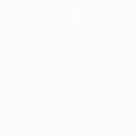
Teams
News
Über
Português