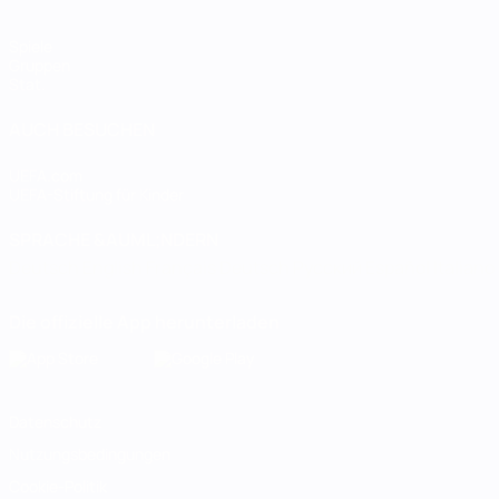
Spiele
Gruppen
Stat.
AUCH BESUCHEN
UEFA.com
UEFA-Stiftung für Kinder
SPRACHE &AUML;NDERN
Deutsch
English
Français
Deutsch
Русский
Español
Italiano
Die offizielle App herunterladen
Datenschutz
Nutzungsbedingungen
Cookie-Politik