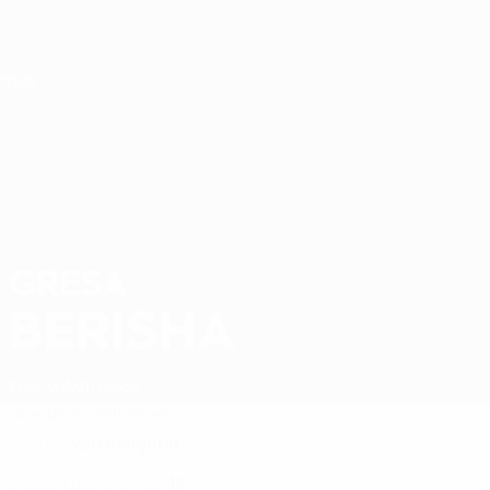
Direkt
zum
Hauptinhalt
Nations League &amp; Women's EURO
Live-Ergebnisse &amp; Statistiken
UEFA Women's Nations League
GRESA
Gresa Berisha Stat. 2027
BERISHA
Kosovo
Mitrovica
Überblick
Statistiken
Verteidigerin
POSITION
15
NATIONALTEAM-NUMMER