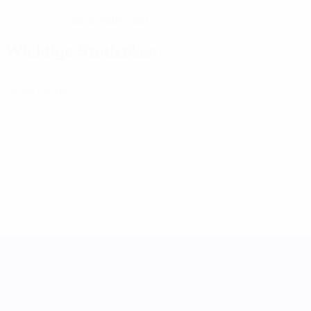
26.5.2004 (22)
GEBURTSDATUM
Wichtige Statistiken
0
Gelbe Karten
UEFA Women's Nations League