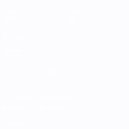
Spiele
Teams
Gruppen
News
Stat.
Über
AUCH
BESUCHEN
UEFA.com
UEFA-Stiftung
für Kinder
SPRACHE &AUML;NDERN
Deutsch
English
Français
Deutsch
Русский
Español
Italiano
Português
Die offizielle App herunterladen
Datenschutz