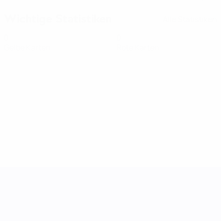
Wichtige Statistiken
Alle Statistiken
0
0
Gelbe Karten
Rote Karten
UEFA Women's Nations League