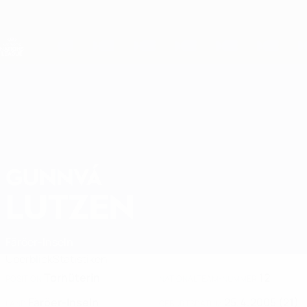
Direkt
zum
Hauptinhalt
Nations League &amp; Women's EURO
Erhalten
Live-Ergebnisse &amp; Statistiken
UEFA Women's Nations League
GUNNVÁ
Gunnvá Lutzen Stat. 2027
LUTZEN
Färöer-Inseln
Überblick
Statistiken
Torhüterin
12
POSITION
NATIONALTEAM-NUMMER
Färöer-Inseln
25.4.2005 (21)
LAND
GEBURTSDATUM