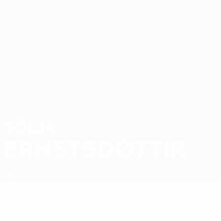
Direkt
zum
Hauptinhalt
Nations League &amp; Women's EURO
Erhalten
Live-Ergebnisse &amp; Statistiken
UEFA Women's Nations League
SÓLJA
Sólja Ernstsdóttir Stat. 2027
ERNSTSDÓTTIR
Färöer-Inseln
KÍ
Überblick
Statistiken
Spiele
Stürmerin
9
POSITION
KLUB-RÜCKENNUMMER
17
Färöer-Inseln
NATIONALTEAM-NUMMER
LAND