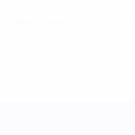
05.9.2006 (19)
GEBURTSDATUM
Wichtige Statistiken
Alle Statistiken
2
34
Absolvierte Spiele
Gespielte Minuten
17 im Schnitt pro Spiel
0
1
Tore
Abschlüsse gesamt
0,5 im Schnitt pro Spiel
0
0
Vorlagen
Gelbe Karten
0
Rote Karten
UEFA Women's Nations League