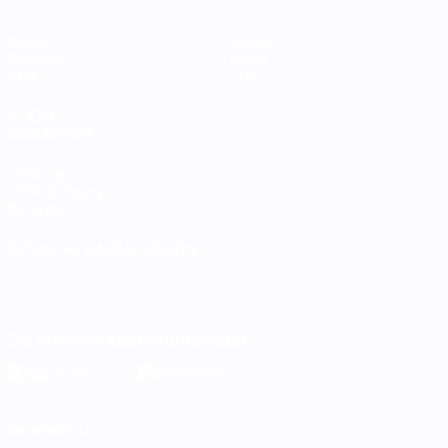
Spiele
Teams
Gruppen
News
Stat.
Über
AUCH
BESUCHEN
UEFA.com
UEFA-Stiftung
für Kinder
SPRACHE &AUML;NDERN
Deutsch
English
Français
Deutsch
Русский
Español
Italiano
Português
Die offizielle App herunterladen
Datenschutz