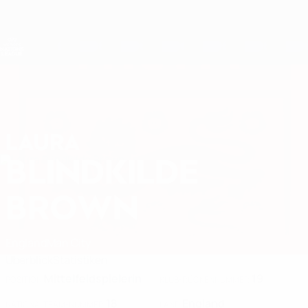
Direkt
zum
Hauptinhalt
Nations League &amp; Women's EURO
Erhalten
Live-Ergebnisse &amp; Statistiken
UEFA Women's Nations League
LAURA
Laura Blindkilde Brown Stat. 2027
BLINDKILDE
BROWN
England
Man City
Überblick
Statistiken
Mittelfeldspielerin
19
POSITION
KLUB-RÜCKENNUMMER
18
England
NATIONALTEAM-NUMMER
LAND