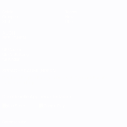
Spiele
Teams
Gruppen
News
Stat.
Über
AUCH
BESUCHEN
UEFA.com
UEFA-Stiftung
für Kinder
SPRACHE &AUML;NDERN
Deutsch
English
Français
Deutsch
Русский
Español
Italiano
Português
Die offizielle App herunterladen
Datenschutz