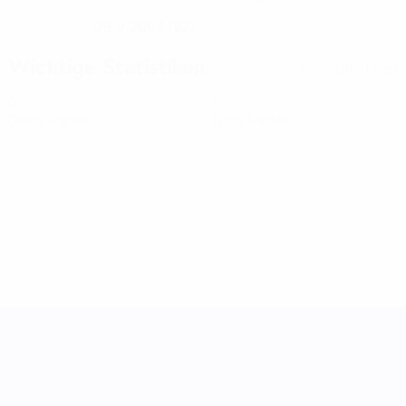
09.9.2003 (22)
GEBURTSDATUM
Wichtige Statistiken
Alle Statistiken
0
0
Gelbe Karten
Rote Karten
UEFA Women's Nations League