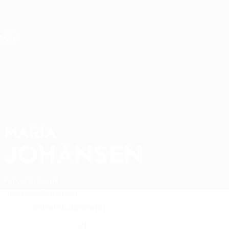
Direkt
zum
Hauptinhalt
Nations League &amp; Women's EURO
Live-Ergebnisse &amp; Statistiken
UEFA Women's Nations League
MARIA
Maria Johansen Stat. 2027
JOHANSEN
Färöer-Inseln
KÍ
Überblick
Statistiken
Mittelfeldspielerin
POSITION
21
NATIONALTEAM-NUMMER