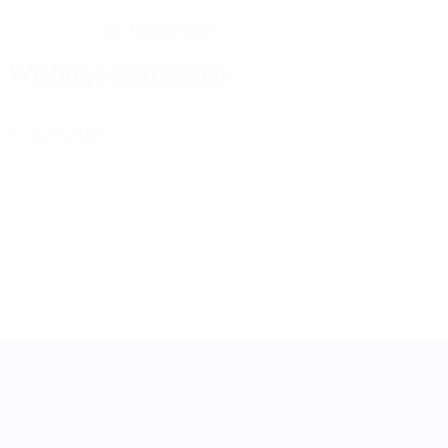
23.7.2004 (22)
GEBURTSDATUM
Wichtige Statistiken
0
Gelbe Karten
UEFA Women's Nations League