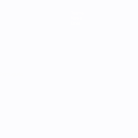
Teams
News
Über
Português