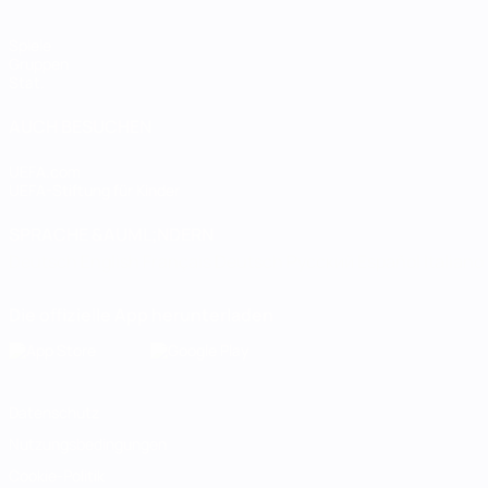
Spiele
Gruppen
Stat.
AUCH BESUCHEN
UEFA.com
UEFA-Stiftung für Kinder
SPRACHE &AUML;NDERN
Deutsch
English
Français
Deutsch
Русский
Español
Italiano
Die offizielle App herunterladen
Datenschutz
Nutzungsbedingungen
Cookie-Politik