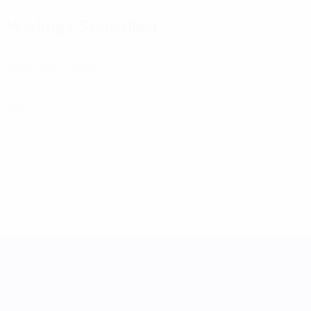
Wichtige Statistiken
3
Absolvierte Spiele
0
Tore
0
Rote Karten
UEFA Women's Nations League