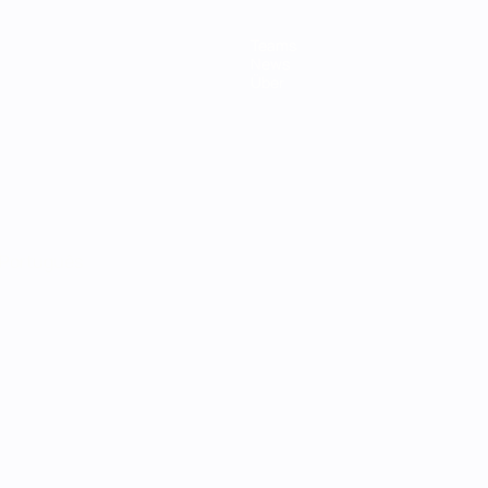
Teams
News
Über
Português