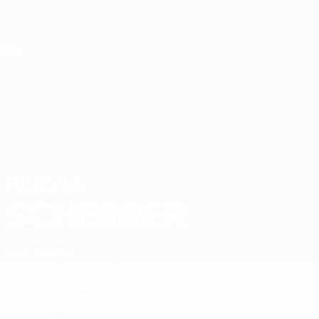
Direkt
zum
Hauptinhalt
Nations League &amp; Women's EURO
Live-Ergebnisse &amp; Statistiken
UEFA Women's Nations League
FLAVIA
Flavia Scherrer Stat. 2027
SCHERRER
Liechtenstein
Überblick
Statistiken
Spiele
Verteidigerin
POSITION
Liechtenstein
LAND