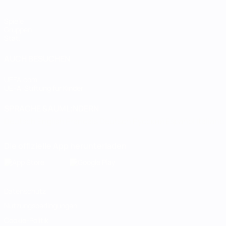
Spiele
Gruppen
Stat.
AUCH BESUCHEN
UEFA.com
UEFA-Stiftung für Kinder
SPRACHE &AUML;NDERN
Deutsch
English
Français
Deutsch
Русский
Español
Italiano
Die offizielle App herunterladen
Datenschutz
Nutzungsbedingungen
Cookie-Politik