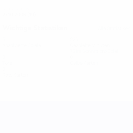
GEBURTSDATUM
27.10.2006 (19)
Wichtige Statistiken
Alle Statistiken
3
225
Absolvierte Spiele
Gespielte Minuten
75 im Schnitt pro Spiel
0
0
Tore
Gelbe Karten
0
Rote Karten
UEFA Women's Nations League