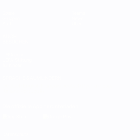
Spiele
Teams
Gruppen
News
Stat.
Über
AUCH
BESUCHEN
UEFA.com
UEFA-Stiftung
für Kinder
SPRACHE &AUML;NDERN
Deutsch
English
Français
Deutsch
Русский
Español
Italiano
Português
Die offizielle App herunterladen
Datenschutz