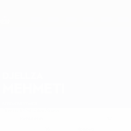
Direkt
zum
Hauptinhalt
Nations League &amp; Women's EURO
Erhalten
Live-Ergebnisse &amp; Statistiken
UEFA Women's Nations League
DJELLZA
Djellza Mehmeti Stat. 2027
MEHMETI
Kosovo
Mitrovica
Überblick
Statistiken
Spiele
Torhüterin
12
POSITION
KLUB-RÜCKENNUMMER
16
Kosovo
NATIONALTEAM-NUMMER
LAND