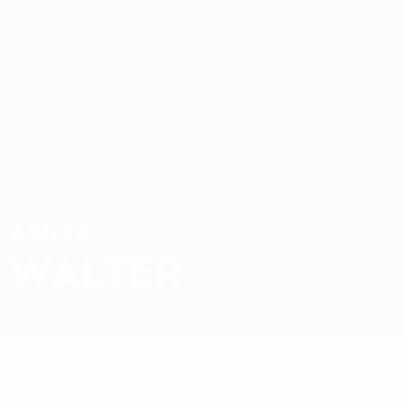
Direkt
zum
Hauptinhalt
Nations League &amp; Women's EURO
Live-Ergebnisse &amp; Statistiken
UEFA Women's Nations League
ANNA
Anna Walter Stat. 2027
WALTER
Dänemark
Hammarby
Überblick
Statistiken
Spiele
Verteidigerin
KLUBPOSITION
7
KLUB-RÜCKENNUMMER