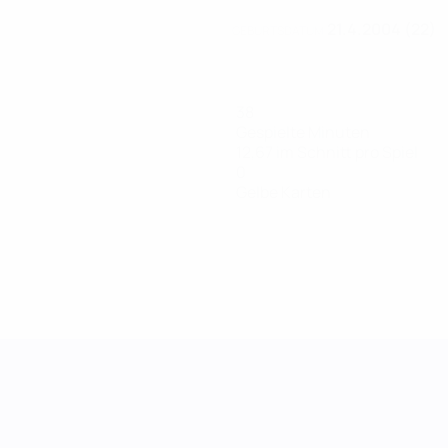
21.4.2004 (22)
GEBURTSDATUM
38
Gespielte Minuten
12,67 im Schnitt pro Spiel
0
Gelbe Karten