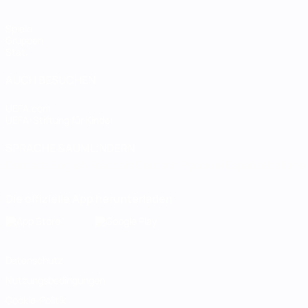
Spiele
Gruppen
Stat.
AUCH BESUCHEN
UEFA.com
UEFA-Stiftung für Kinder
SPRACHE &AUML;NDERN
Deutsch
English
Français
Deutsch
Русский
Español
Italiano
Die offizielle App herunterladen
Datenschutz
Nutzungsbedingungen
Cookie-Politik