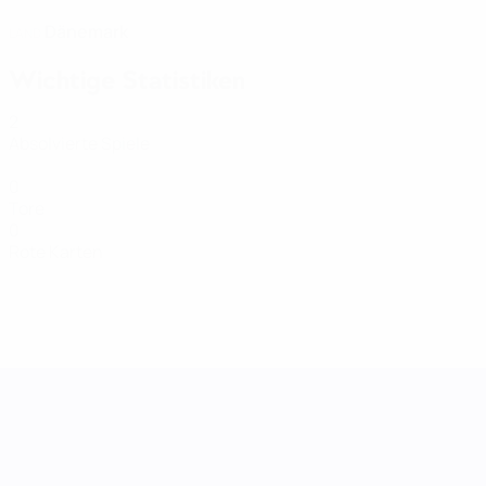
Dänemark
LAND
Wichtige Statistiken
2
Absolvierte Spiele
0
Tore
0
Rote Karten
UEFA Women's Nations League