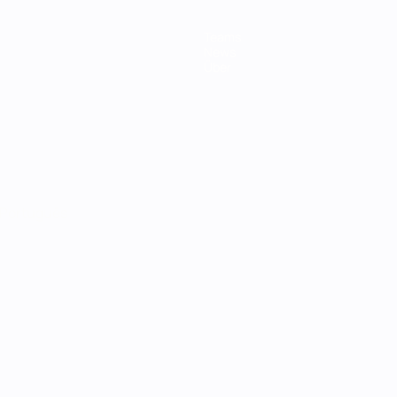
Teams
News
Über
Português